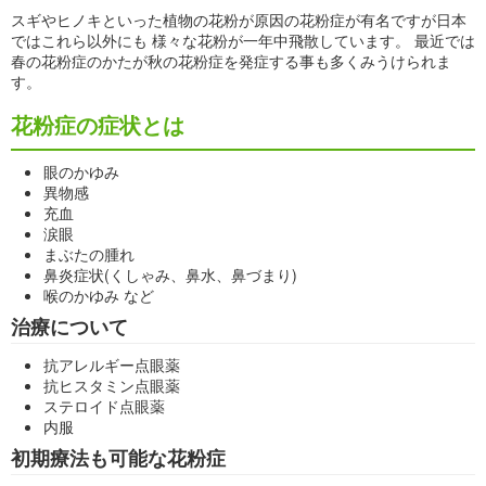
スギやヒノキといった植物の花粉が原因の花粉症が有名ですが日本
ではこれら以外にも 様々な花粉が一年中飛散しています。 最近では
春の花粉症のかたが秋の花粉症を発症する事も多くみうけられま
す。
花粉症の症状とは
眼のかゆみ
異物感
充血
涙眼
まぶたの腫れ
鼻炎症状(くしゃみ、鼻水、鼻づまり)
喉のかゆみ など
治療について
抗アレルギー点眼薬
抗ヒスタミン点眼薬
ステロイド点眼薬
内服
初期療法も可能な花粉症