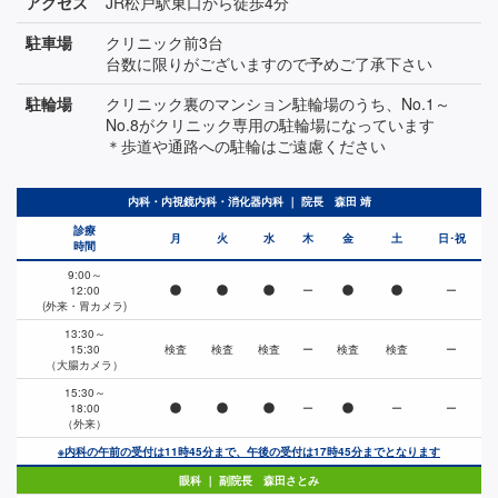
アクセス
JR松戸駅東口から徒歩4分
駐車場
クリニック前3台
台数に限りがございますので予めご了承下さい
駐輪場
クリニック裏のマンション駐輪場のうち、No.1～
No.8がクリニック専用の駐輪場になっています
＊歩道や通路への駐輪はご遠慮ください
内科・内視鏡内科・消化器内科 ｜ 院長 森田 靖
診療
月
火
水
木
金
土
日･祝
時間
9:00～
12:00
ー
ー
(外来・胃カメラ)
13:30～
15:30
検査
検査
検査
ー
検査
検査
ー
（大腸カメラ）
15:30～
18:00
ー
ー
ー
（外来）
※内科の午前の受付は11時45分まで、午後の受付は17時45分までとなります
眼科 ｜ 副院長 森田さとみ