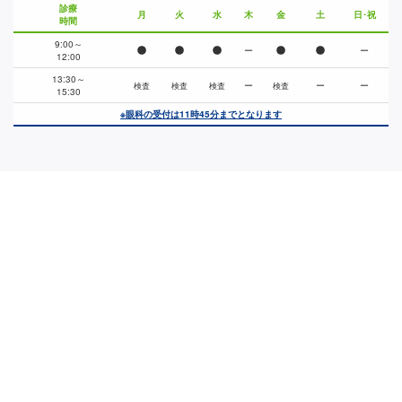
診療
月
火
水
木
金
土
日･祝
時間
9:00～
ー
ー
12:00
13:30～
ー
ー
ー
検査
検査
検査
検査
15:30
※眼科の受付は11時45分までとなります