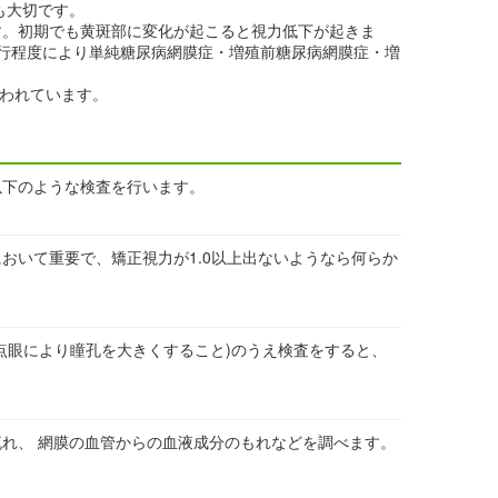
も大切です。
す。初期でも黄斑部に変化が起こると視力低下が起きま
進行程度により単純糖尿病網膜症・増殖前糖尿病網膜症・増
いわれています。
以下のような検査を行います。
おいて重要で、矯正視力が1.0以上出ないようなら何らか
点眼により瞳孔を大きくすること)のうえ検査をすると、
れ、 網膜の血管からの血液成分のもれなどを調べます。