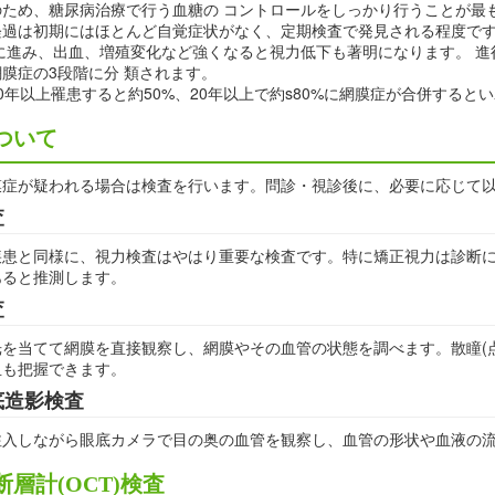
のため、糖尿病治療で行う血糖の コントロールをしっかり行うことが最
経過は初期にはほとんど自覚症状がなく、定期検査で発見される程度で
に進み、出血、増殖変化など強くなると視力低下も著明になります。 
膜症の3段階に分 類されます。
0年以上罹患すると約50%、20年以上で約s80%に網膜症が合併すると
ついて
膜症が疑われる場合は検査を行います。問診・視診後に、必要に応じて
査
患と同様に、視力検査はやはり重要な検査です。特に矯正視力は診断に
あると推測します。
査
光を当てて網膜を直接観察し、網膜やその血管の状態を調べます。散瞳(
血も把握できます。
底造影検査
注入しながら眼底カメラで目の奥の血管を観察し、血管の形状や血液の流
層計(OCT)検査