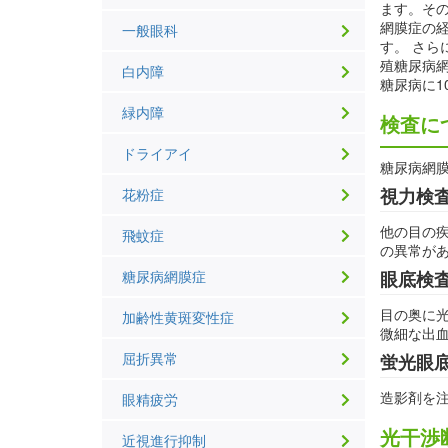
ます。そ
網膜症の
一般眼科
す。 さら
殖糖尿病網
白内障
糖尿病に1
緑内障
検査に
ドライアイ
糖尿病網
視力検
花粉症
他の目の疾
飛蚊症
の異常が
糖尿病網膜症
眼底検
目の奥に
加齢性黄斑変性症
微細な出
屈折異常
蛍光眼
造影剤を
眼精疲労
光干渉断
近視進行抑制