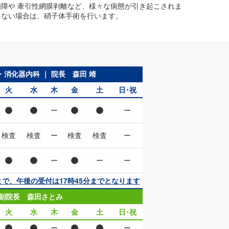
障や 牽引性網膜剥離など、様々な病態が引き起こされま
きない場合は、硝子体手術を行います。
消化器内科 ｜ 院長 森田 靖
火
水
木
金
土
日･祝
ー
ー
検査
検査
ー
検査
検査
ー
ー
ー
ー
まで、午後の受付は17時45分までとなります
 副院長 森田さとみ
火
水
木
金
土
日･祝
ー
ー