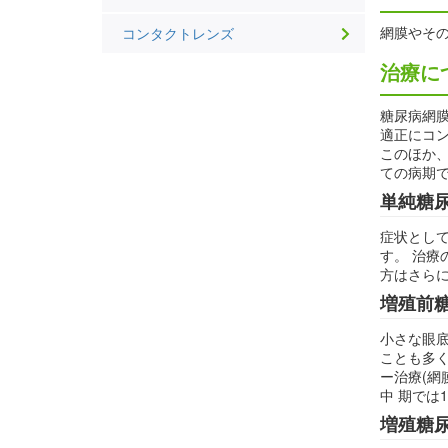
網膜やそ
コンタクトレンズ
治療に
糖尿病網膜
適正にコン
このほか、
ての病期
単純糖尿
症状とし
す。 治療
方はさら
増殖前糖
小さな眼
ことも多く
ー治療(網
中 期では
増殖糖尿