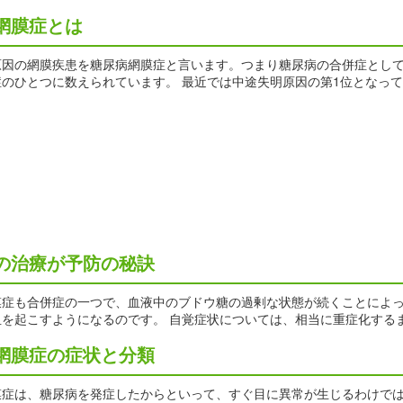
網膜症とは
原因の網膜疾患を糖尿病網膜症と言います。つまり糖尿病の合併症として
のひとつに数えられています。 最近では中途失明原因の第1位となっ
の治療が予防の秘訣
膜症も合併症の一つで、血液中のブドウ糖の過剰な状態が続くことによっ
血を起こすようになるのです。 自覚症状については、相当に重症化する
網膜症の症状と分類
症は、糖尿病を発症したからといって、すぐ目に異常が生じるわけではあ