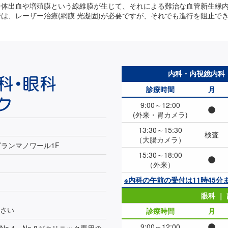
子体出血や増殖膜という線維膜が生じて、それによる難治な血管新生緑内
は、レーザー治療(網膜 光凝固)が必要ですが、それでも進行を阻止で
内科・内視鏡内科・
診療
時間
月
9:00～
12:00
(外来・胃カメラ)
13:30～
15:30
検査
（大腸カメラ）
 グランマノワール1F
15:30～
18:00
（外来）
※内科の午前の受付は11時45分
眼科 ｜
さい
診療
時間
月
9:00～
12:00