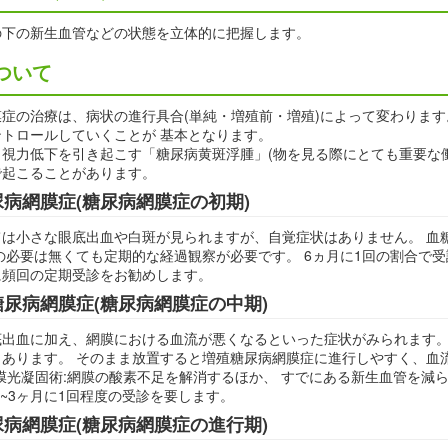
の下の新生血管などの状態を立体的に把握します。
ついて
症の治療は、病状の進行具合(単純・増殖前・増殖)によって変わります
トロールしていくことが 基本となります。
視力低下を引き起こす「糖尿病黄斑浮腫」(物を見る際にとても重要な働
で起こることがあります。
病網膜症(糖尿病網膜症の初期)
ては小さな眼底出血や白斑が見られますが、自覚症状はありません。 血
の必要は無くても定期的な経過観察が必要です。 6ヵ月に1回の割合で
に頻回の定期受診をお勧めします。
尿病網膜症(糖尿病網膜症の中期)
底出血に加え、網膜における血流が悪くなるといった症状がみられます。
あります。 そのまま放置すると増殖糖尿病網膜症に進行しやすく、血
膜光凝固術:網膜の酸素不足を解消するほか、 すでにある新生血管を減
1~3ヶ月に1回程度の受診を要します。
病網膜症(糖尿病網膜症の進行期)