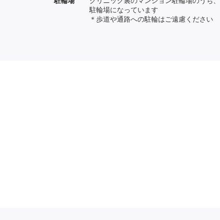
駐輪場
クリニック裏のマンション駐輪場のうち、No
駐輪場になっています
＊歩道や通路への駐輪はご遠慮ください