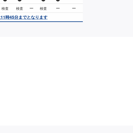
ー
ー
ー
検査
検査
検査
11時45分までとなります