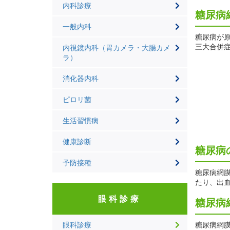
内科診療
糖尿病
一般内科
糖尿病が
三大合併症
内視鏡内科（胃カメラ・大腸カメ
ラ）
消化器内科
ピロリ菌
生活習慣病
健康診断
糖尿病
予防接種
糖尿病網
たり、出
眼科診療
糖尿病
眼科診療
糖尿病網膜