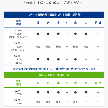
＊歩道や通路への駐輪はご遠慮ください
内科・内視鏡内科・消化器内科 ｜ 院長 森田 靖
診療
月
火
水
木
金
土
日･祝
時間
9:00～
12:00
ー
ー
(外来・胃カメラ)
13:30～
15:30
検査
検査
検査
ー
検査
検査
ー
（大腸カメラ）
15:30～
18:00
ー
ー
ー
（外来）
※内科の午前の受付は11時45分まで、午後の受付は17時45分までとなります
眼科 ｜ 副院長 森田さとみ
診療
月
火
水
木
金
土
日･祝
時間
9:00～
ー
ー
12:00
13:30～
ー
ー
ー
検査
検査
検査
検査
15:30